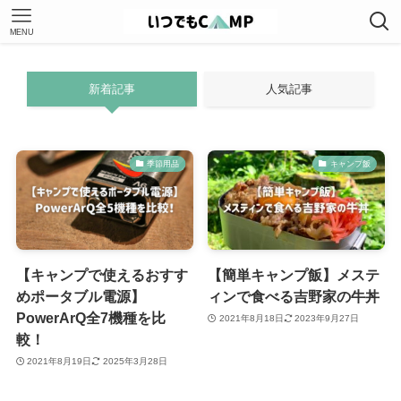
MENU
新着記事
人気記事
季節用品
キャンプ飯
【キャンプで使えるおすす
【簡単キャンプ飯】メステ
めポータブル電源】
ィンで食べる吉野家の牛丼
PowerArQ全7機種を比
2021年8月18日
2023年9月27日
較！
2021年8月19日
2025年3月28日