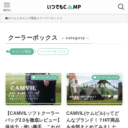
MENU
ホーム
キャンプ用品
クーラーボックス
クーラーボックス
– category –
キャンプ用品
クーラーボックス
クーラーボックス
クーラーボックス
【CAMVILソフトクーラー
CAMVIL(ケムビル)ってど
バッグ2.0を徹底レビュー】
んなブランド！？HIT商品
保冷力・使い勝手、これが
を全部まとめてみました