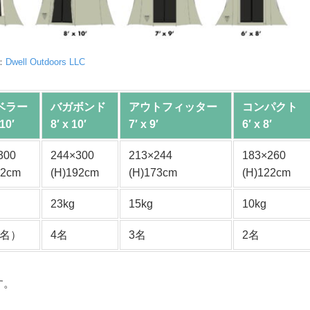
：
Dwell Outdoors LLC
ベラー
バガボンド
アウトフィッター
コンパクト
 10′
8′ x 10′
7′ x 9′
6′ x 8′
300
244×300
213×244
183×260
92cm
(H)192cm
(H)173cm
(H)122cm
23kg
15kg
10kg
6名）
4名
3名
2名
す。