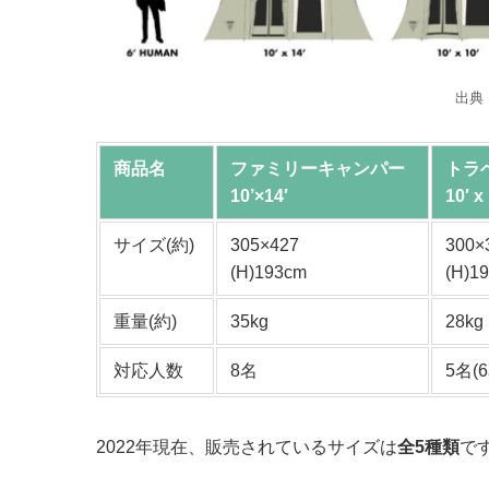
出典
商品名
ファミリーキャンパー
トラ
10’×14′
10′ x
サイズ(約)
305×427
300×
(H)193cm
(H)1
重量(約)
35kg
28kg
対応人数
8名
5名(
2022年現在、販売されているサイズは
全5種類
で