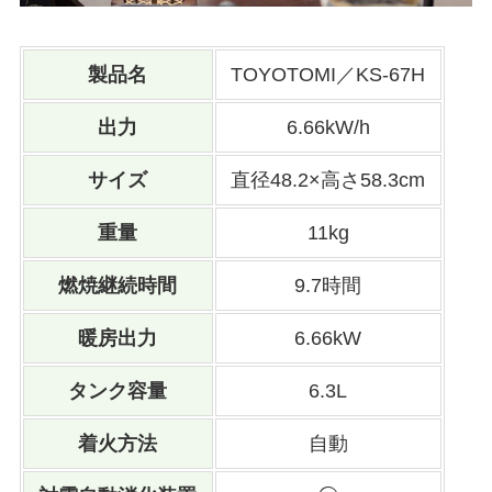
製品名
TOYOTOMI／KS-67H
出力
6.66kW/h
サイズ
直径48.2×高さ58.3cm
重量
11kg
燃焼継続時間
9.7時間
暖房出力
6.66kW
タンク容量
6.3L
着火方法
自動