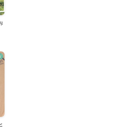
お
品
ヒ