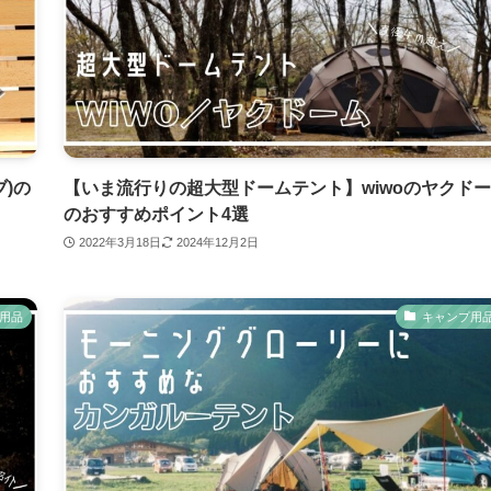
ブ)の
【いま流行りの超大型ドームテント】wiwoのヤクド
のおすすめポイント4選
2022年3月18日
2024年12月2日
用品
キャンプ用