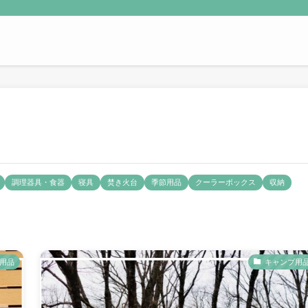
調理器具・食器
寝具
焚き火台
季節用品
クーラーボックス
収納
用品
キャンプ用