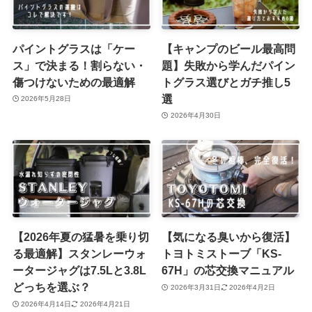
パイントグラスは「ケー
【キャンプのビール最高問
ス」で決まる！割らない・
題】失敗から学んだパイン
傷つけないための最適解
トグラス選びとガチ推し5
選
2026年5月28日
2026年4月30日
【2026年夏の猛暑を乗り切
【気になる臭いから復活】
る最適解】スタンレーウォ
トヨトミストーブ「KS-
ータージャグは7.5Lと3.8L
67H」の芯交換マニュアル
どっちを選ぶ？
2026年3月31日
2026年4月2日
2026年4月14日
2026年4月21日