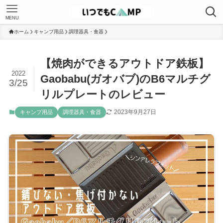
MENU
ホーム
キャンプ用品
調理器具・食器
【焼肉ができるアウトドア鉄板】
2022
Gaobabu(ガオバブ)のB6マルチグ
3/25
リルプレートのレビュー
2023年9月27日
キャンプ用品
調理器具・食器