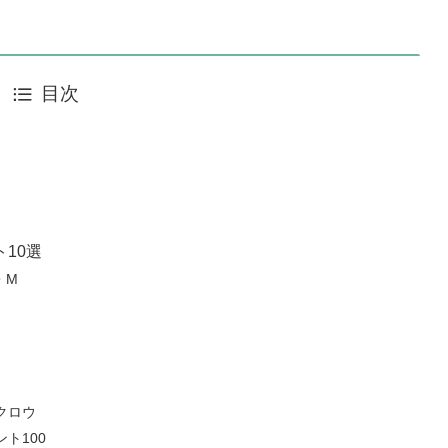
目次
10選
・M
クロウ
ト100