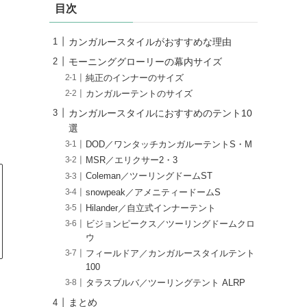
目次
カンガルースタイルがおすすめな理由
モーニンググローリーの幕内サイズ
純正のインナーのサイズ
カンガルーテントのサイズ
カンガルースタイルにおすすめのテント10
選
DOD／ワンタッチカンガルーテントS・M
MSR／エリクサー2・3
Coleman／ツーリングドームST
snowpeak／アメニティードームS
Hilander／自立式インナーテント
ビジョンピークス／ツーリングドームクロ
ウ
フィールドア／カンガルースタイルテント
100
タラスブルバ／ツーリングテント ALRP
まとめ