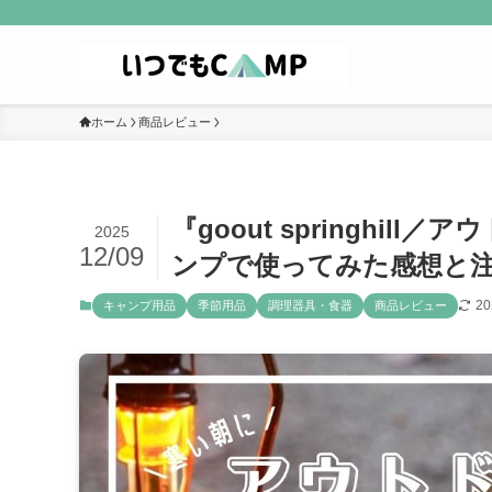
ホーム
商品レビュー
『goout springhi
2025
12/09
ンプで使ってみた感想と
2
キャンプ用品
季節用品
調理器具・食器
商品レビュー