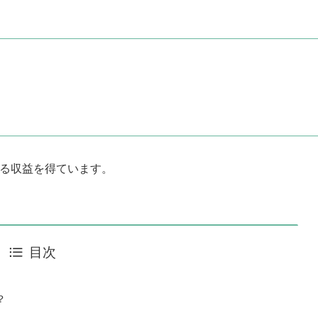
よる収益を得ています。
目次
？