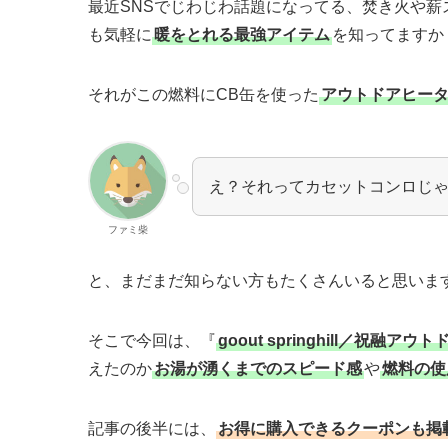
最近SNSでじわじわ話題になってる、焚き火や
も気軽に
暖をとれる最強アイテム
を知ってますか
それがこの燃料にCB缶を使った
アウトドアヒー
え？それってカセットコンロじ
ファミ柴
と、まだまだ知らない方もたくさんいると思いま
そこで今回は、『
goout springhill／祝融ア
えたのか
お湯が湧くまでのスピード感
や
燃料の使
記事の後半には、
お得に購入できるクーポンも掲