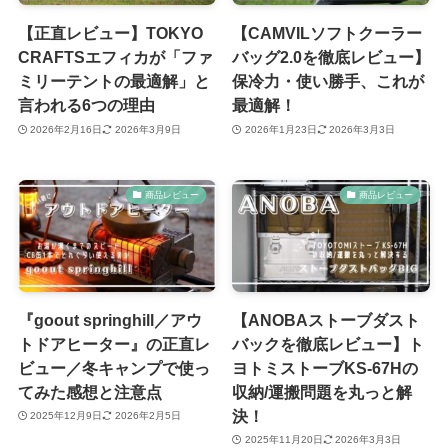
【正直レビュー】TOKYO
【CAMVILソフトクーラー
CRAFTSエフィカが「ファ
バッグ2.0を徹底レビュー】
ミリーテントの最適解」と
保冷力・使い勝手、これが
言われる6つの理由
最適解！
2026年2月16日
2026年3月9日
2026年1月23日
2026年3月3日
商品レビュー
商品レビュー
『goout springhill／アウ
【ANOBAストーブダスト
トドアヒーター』の正直レ
バックを徹底レビュー】ト
ビュー／冬キャンプで使っ
ヨトミストーブKS-67Hの
てみた感想と注意点
収納/運搬問題を丸っと解
決！
2025年12月9日
2026年2月5日
2025年11月20日
2026年3月3日