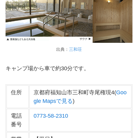
出典：
三和荘
キャンプ場から車で約30分です。
住所
京都府福知山市三和町寺尾権現4(
Goo
gle Mapsで見る
)
電話
0773-58-2310
番号